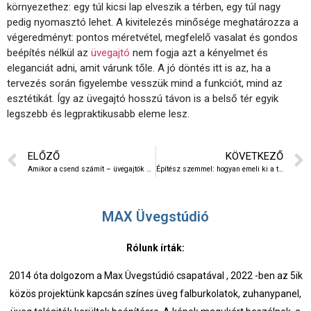
környezethez: egy túl kicsi lap elveszik a térben, egy túl nagy
pedig nyomasztó lehet. A kivitelezés minősége meghatározza a
végeredményt: pontos méretvétel, megfelelő vasalat és gondos
beépítés nélkül az
üvegajtó
nem fogja azt a kényelmet és
eleganciát adni, amit várunk tőle. A jó döntés itt is az, ha a
tervezés során figyelembe vesszük mind a funkciót, mind az
esztétikát. Így az üvegajtó hosszú távon is a belső tér egyik
legszebb és legpraktikusabb eleme lesz.
ELŐZŐ
KÖVETKEZŐ
Amikor a csend számít – üvegajtók hangszigetelési képességei
Építész szemmel: hogyan emeli ki a tér arányait egy jól megtervezett üvegkorlát
MAX Üvegstúdió
Rólunk írták:
2014 óta dolgozom a Max Üvegstúdió csapatával , 2022 -ben az 5ik
közös projektünk kapcsán színes üveg falburkolatok, zuhanypanel,