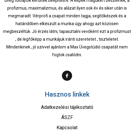
üveg tolóajtók kerültek beépítésre. A képek magukért beszélnek, a
profizmus, maximalizmus, és alázat ilyen sok év és siker után is
megmaradt. Vérprofi a csapat minden tagja, segítőkészek és a
határidőben elkészült a munka úgy ahogy azt közösen
megbeszéltük. Jó érzés látni, tapasztalni vevőként ezt a profizmust
, de legfőképp a munkájuk iránti szeretetet , tiszteletet.
Mindenkinek , jó szívvel ajánlom a Max Üvegstúdió csapatát nem
fogtok csalódni.
Hasznos linkek
Adatkezelési tájékoztató
ÁSZF
Kapcsolat