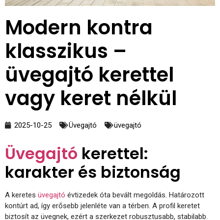
Modern kontra
klasszikus –
üvegajtó kerettel
vagy keret nélkül
2025-10-25
Üvegajtó
üvegajtó
Üvegajtó
kerettel:
karakter és biztonság
A keretes
üvegajtó
évtizedek óta bevált megoldás. Határozott
kontúrt ad, így erősebb jelenléte van a térben. A profil keretet
biztosít az üvegnek, ezért a szerkezet robusztusabb, stabilabb.