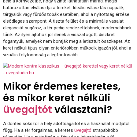
bele a környezetbe, hogy szinte láthatatlan marad, mégis
határozottan elválasztja a tereket. Ideális választás nappalik,
tárgyalók vagy fürdőszobák esetében, ahol a nyitottság érzése
elsődleges szempont. A tiszta felület és a minimális vasalat
eleganciát sugároz, a tér pedig rendezettebbnek, modernebbnek
tűnik. Az ilyen ajtóhoz jól illenek a visszafogott, diszkrét
fogantyúk, amelyek nem bontják meg a letisztult összképet. Az
keret nélküli típus olyan enteriőrökben működik igazán jól, ahol a
vizuális folytonosság a legfontosabb.
Mikor érdemes keretes,
és mikor keret nélküli
üvegajtót
választani?
A döntés sokszor a hely adottságaitól és a használat módjától
függ. Ha a tér forgalmas, a keretes
üvegajtó
strapabíróbb
választás. Ha a nyitottság, a fény és a letisztultság a fő