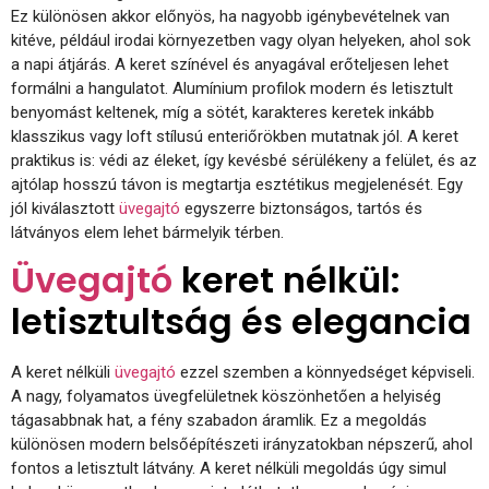
Ez különösen akkor előnyös, ha nagyobb igénybevételnek van
kitéve, például irodai környezetben vagy olyan helyeken, ahol sok
a napi átjárás. A keret színével és anyagával erőteljesen lehet
formálni a hangulatot. Alumínium profilok modern és letisztult
benyomást keltenek, míg a sötét, karakteres keretek inkább
klasszikus vagy loft stílusú enteriőrökben mutatnak jól. A keret
praktikus is: védi az éleket, így kevésbé sérülékeny a felület, és az
ajtólap hosszú távon is megtartja esztétikus megjelenését. Egy
jól kiválasztott
üvegajtó
egyszerre biztonságos, tartós és
látványos elem lehet bármelyik térben.
Üvegajtó
keret nélkül:
letisztultság és elegancia
A keret nélküli
üvegajtó
ezzel szemben a könnyedséget képviseli.
A nagy, folyamatos üvegfelületnek köszönhetően a helyiség
tágasabbnak hat, a fény szabadon áramlik. Ez a megoldás
különösen modern belsőépítészeti irányzatokban népszerű, ahol
fontos a letisztult látvány. A keret nélküli megoldás úgy simul