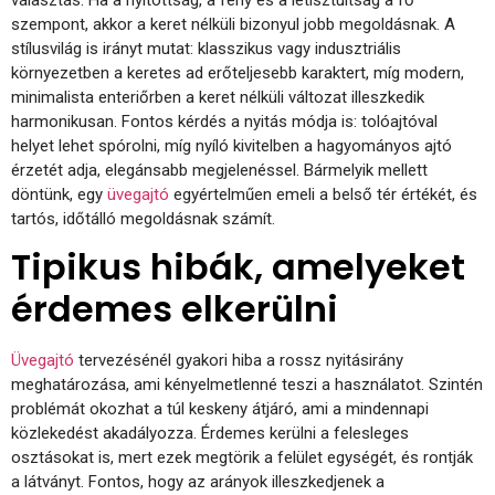
szempont, akkor a keret nélküli bizonyul jobb megoldásnak. A
stílusvilág is irányt mutat: klasszikus vagy indusztriális
környezetben a keretes ad erőteljesebb karaktert, míg modern,
minimalista enteriőrben a keret nélküli változat illeszkedik
harmonikusan. Fontos kérdés a nyitás módja is: tolóajtóval
helyet lehet spórolni, míg nyíló kivitelben a hagyományos ajtó
érzetét adja, elegánsabb megjelenéssel. Bármelyik mellett
döntünk, egy
üvegajtó
egyértelműen emeli a belső tér értékét, és
tartós, időtálló megoldásnak számít.
Tipikus hibák, amelyeket
érdemes elkerülni
Üvegajtó
tervezésénél gyakori hiba a rossz nyitásirány
meghatározása, ami kényelmetlenné teszi a használatot. Szintén
problémát okozhat a túl keskeny átjáró, ami a mindennapi
közlekedést akadályozza. Érdemes kerülni a felesleges
osztásokat is, mert ezek megtörik a felület egységét, és rontják
a látványt. Fontos, hogy az arányok illeszkedjenek a