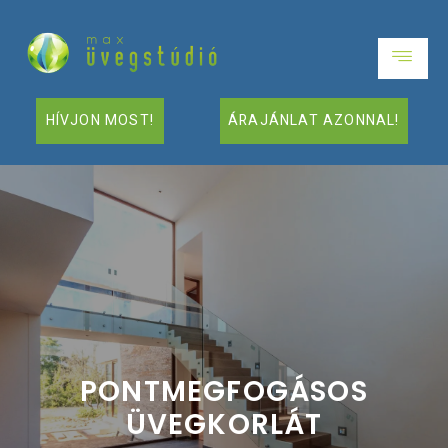
HÍVJON MOST!
ÁRAJÁNLAT AZONNAL!
PONTMEGFOGÁSOS
ÜVEGKORLÁT