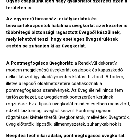
Ügyes csapatunk igen nagy gyakorlatot szerzett ezen a
területen is.
Az egyszerű társasházi erkélykorlátok és
bevásárlóközpontok hatalmas üvegkorlát szerkezetei is
többrétegű biztonsági ragasztott üve
gből készülnek,
mely lehetővé teszi, hogy esetleges üvegsérülések
esetén se zuhanjon ki az üvegkorlát.
A Pontmegfogásos üvegkorlát:
a Rendkívül dekoratív,
modern megjelenésű üvegkorlát oszlopok és kapaszkodó
nélkül készül, így akadálymentes kilátást biztosít. A födém,
illetve a lépcső oldalmetszetére csatlakoznak a
pontmegfogásos szerelvények. Az üveg éleinél nincs fém
tartószerkezet, az üvegelemek pontszerűen kerülnek
rögzítésre. Ez a típusú üvegkorlát minden esetben ragasztott,
edzett biztonsági üvegből készül. Pontmegfogásos
rögzítéssel kivitelezhetők üvegkorlátok, mellvédek, üvegtetők,
üveg előtetők, lépcsők, állmennyezetek, zuhanykabinok is.
Beépítés technikai adatai, pontmegfogásos üvegkorlát: