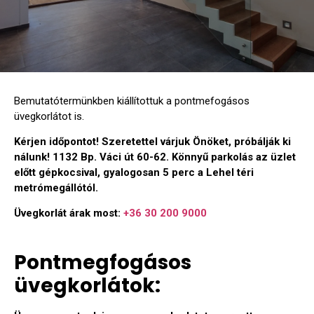
Bemutatótermünkben kiállítottuk a pontmefogásos
üvegkorlátot is.
Kérjen időpontot! Szeretettel várjuk Önöket, próbálják ki
nálunk! 1132 Bp. Váci út 60-62. Könnyű parkolás az üzlet
előtt gépkocsival, gyalogosan 5 perc a Lehel téri
metrómegállótól.
Üvegkorlát árak most:
+36 30 200 9000
Pontmegfogásos
üvegkorlátok: