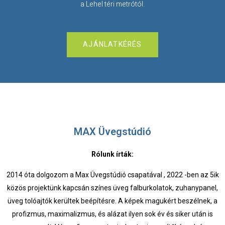
a Lehel téri metrótól.
AJÁNLATKÉRÉS
MAX Üvegstúdió
Rólunk írták:
2014 óta dolgozom a Max Üvegstúdió csapatával , 2022 -ben az 5ik
közös projektünk kapcsán színes üveg falburkolatok, zuhanypanel,
üveg tolóajtók kerültek beépítésre. A képek magukért beszélnek, a
profizmus, maximalizmus, és alázat ilyen sok év és siker után is