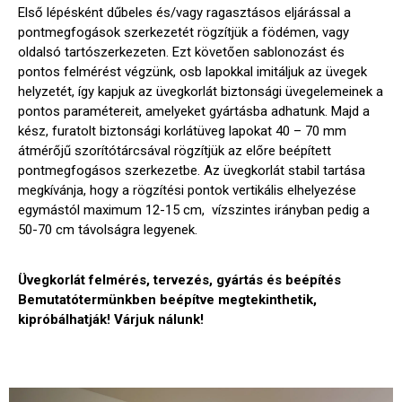
Első lépésként dűbeles és/vagy ragasztásos eljárással a
pontmegfogások szerkezetét rögzítjük a födémen, vagy
oldalsó tartószerkezeten. Ezt követően sablonozást és
pontos felmérést végzünk, osb lapokkal imitáljuk az üvegek
helyzetét, így kapjuk az üvegkorlát biztonsági üvegelemeinek a
pontos paramétereit, amelyeket gyártásba adhatunk. Majd a
kész, furatolt biztonsági korlátüveg lapokat 40 – 70 mm
átmérőjű szorítótárcsával rögzítjük az előre beépített
pontmegfogásos szerkezetbe. Az üvegkorlát stabil tartása
megkívánja, hogy a rögzítési pontok vertikális elhelyezése
egymástól maximum 12-15 cm, vízszintes irányban pedig a
50-70 cm távolságra legyenek.
Üvegkorlát felmérés, tervezés, gyártás és beépítés
Bemutatótermünkben beépítve megtekinthetik,
kipróbálhatják! Várjuk nálunk!