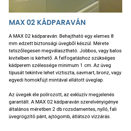
MAX 02 KÁDPARAVÁN
A MAX 02 kádparaván: Behajtható egy elemes 8
mm edzett biztonsági üvegből készül. Mérete
tetszőlegesen megválasztható. Jobbos, vagy balos
kivitelben is kérhető. A felfogatáshoz szükséges
kádperem szélessége minimum 1 cm. Az üveg
típusát tekintve lehet víztiszta, savmart, bronz, vagy
egyedi homokfújt mintával ellátott üveglap.
Az üvegek éle polírozott, az exkluzív megjelenés
garantált. A MAX 02 kádparaván szerelvényigénye
általános méretben 2 db rozsdamentes, nyíló, fali
üvegrögzítõ pánt, ajtógomb, átlátszó vízzárás.