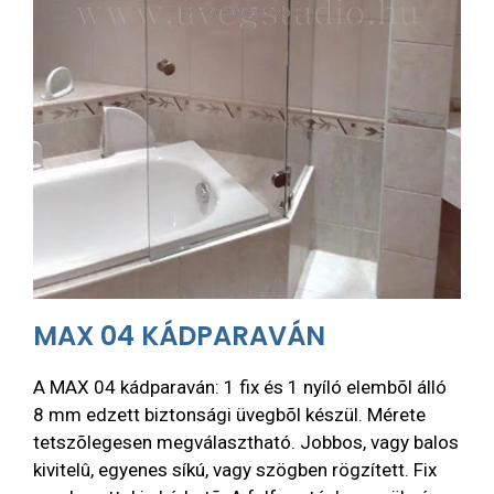
MAX 04 KÁDPARAVÁN
A MAX 04 kádparaván: 1 fix és 1 nyíló elembõl álló
8 mm edzett biztonsági üvegbõl készül. Mérete
tetszõlegesen megválasztható. Jobbos, vagy balos
kivitelû, egyenes síkú, vagy szögben rögzített. Fix