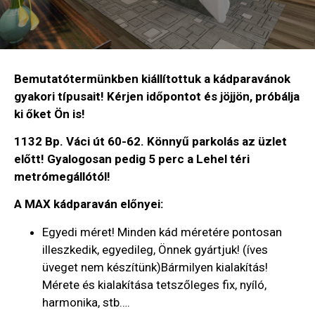
Bemutatótermünkben kiállítottuk a kádparavánok
gyakori típusait! Kérjen időpontot és jöjjön, próbálja
ki őket Ön is!
1132 Bp. Váci út 60-62. Könnyű parkolás az üzlet
előtt! Gyalogosan pedig 5 perc a Lehel téri
metrómegállótól!
A MAX kádparaván előnyei:
Egyedi méret! Minden kád méretére pontosan
illeszkedik, egyedileg, Önnek gyártjuk! (íves
üveget nem készítünk)Bármilyen kialakítás!
Mérete és kialakítása tetszőleges fix, nyíló,
harmonika, stb….