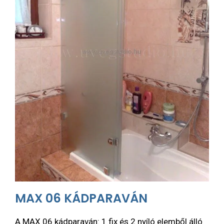
MAX 06 KÁDPARAVÁN
A MAX 06 kádparaván: 1 fix és 2 nyíló elemből álló