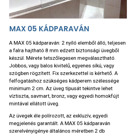
MAX 05 KÁDPARAVÁN
A MAX 05 kádparaván: 2 nyíló elemből álló, teljesen
a falra hajtható 8 mm edzett biztonsági üvegből
készül. Mérete tetszőlegesen megválasztható.
Jobbos, vagy balos kivitelű, egyenes síkú, vagy
szögben rögzített. Fix szerkezettel is kérhető. A
felfogatáshoz szükséges kádperem szélessége
minimum 2 cm. Az üveg típusát tekintve lehet
víztiszta, savmart, bronz, vagy egyedi homokfújt
mintával ellátott üveg.
Az üvegek éle polírozott, az exkluzív, egyedi
megjelenés garantált. A MAX 05 kádparaván
szerelvényigénye általános méretben 2 db