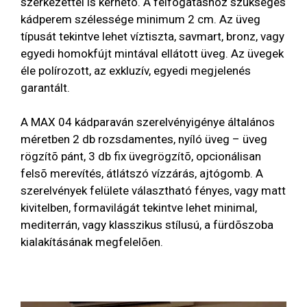
szerkezettel is kérhetõ. A felfogatáshoz szükséges
kádperem szélessége minimum 2 cm. Az üveg
típusát tekintve lehet víztiszta, savmart, bronz, vagy
egyedi homokfújt mintával ellátott üveg. Az üvegek
éle polírozott, az exkluzív, egyedi megjelenés
garantált.
A MAX 04 kádparaván szerelvényigénye általános
méretben 2 db rozsdamentes, nyíló üveg – üveg
rögzítõ pánt, 3 db fix üvegrögzítõ, opcionálisan
felsõ merevítés, átlátszó vízzárás, ajtógomb. A
szerelvények felülete választható fényes, vagy matt
kivitelben, formavilágát tekintve lehet minimal,
mediterrán, vagy klasszikus stílusú, a fürdõszoba
kialakításának megfelelõen.