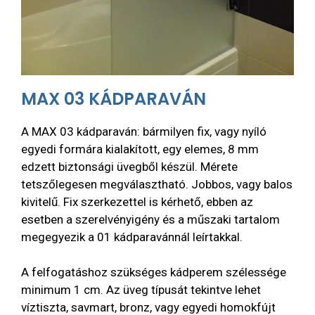
MAX 03 KÁDPARAVÁN
A MAX 03 kádparaván: bármilyen fix, vagy nyíló
egyedi formára kialakított, egy elemes, 8 mm
edzett biztonsági üvegből készül. Mérete
tetszőlegesen megválasztható. Jobbos, vagy balos
kivitelű. Fix szerkezettel is kérhető, ebben az
esetben a szerelvényigény és a műszaki tartalom
megegyezik a 01 kádparavánnál leírtakkal.
A felfogatáshoz szükséges kádperem szélessége
minimum 1 cm. Az üveg típusát tekintve lehet
víztiszta, savmart, bronz, vagy egyedi homokfújt