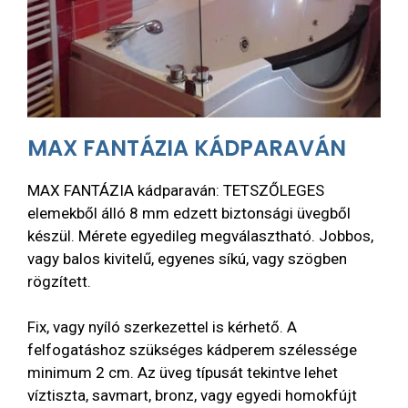
MAX FANTÁZIA KÁDPARAVÁN
MAX FANTÁZIA kádparaván: TETSZŐLEGES
elemekből álló 8 mm edzett biztonsági üvegből
készül. Mérete egyedileg megválasztható. Jobbos,
vagy balos kivitelű, egyenes síkú, vagy szögben
rögzített.
Fix, vagy nyíló szerkezettel is kérhető. A
felfogatáshoz szükséges kádperem szélessége
minimum 2 cm. Az üveg típusát tekintve lehet
víztiszta, savmart, bronz, vagy egyedi homokfújt