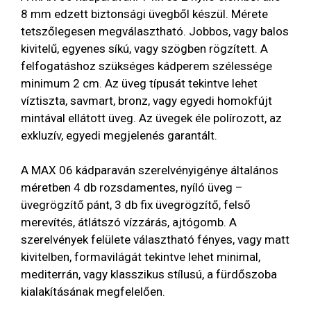
8 mm edzett biztonsági üvegből készül. Mérete
tetszőlegesen megválasztható. Jobbos, vagy balos
kivitelű, egyenes síkú, vagy szögben rögzített. A
felfogatáshoz szükséges kádperem szélessége
minimum 2 cm. Az üveg típusát tekintve lehet
víztiszta, savmart, bronz, vagy egyedi homokfújt
mintával ellátott üveg. Az üvegek éle polírozott, az
exkluzív, egyedi megjelenés garantált.
A MAX 06 kádparaván szerelvényigénye általános
méretben 4 db rozsdamentes, nyíló üveg –
üvegrögzítő pánt, 3 db fix üvegrögzítő, felső
merevítés, átlátszó vízzárás, ajtógomb. A
szerelvények felülete választható fényes, vagy matt
kivitelben, formavilágát tekintve lehet minimal,
mediterrán, vagy klasszikus stílusú, a fürdőszoba
kialakításának megfelelően.