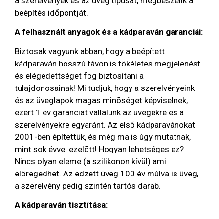
a szerelvények és az üveg típusát, megbeszélik a
beépítés időpontját.
A felhasznált anyagok és a kádparaván garanciái:
Biztosak vagyunk abban, hogy a beépített
kádparaván hosszú távon is tökéletes megjelenést
és elégedettséget fog biztosítani a
tulajdonosainak! Mi tudjuk, hogy a szerelvényeink
és az üveglapok magas minõséget képviselnek,
ezért 1 év garanciát vállalunk az üvegekre és a
szerelvényekre egyaránt. Az elsõ kádparavánokat
2001-ben építettük, és még ma is úgy mutatnak,
mint sok évvel ezelõtt! Hogyan lehetséges ez?
Nincs olyan eleme (a szilikonon kívül) ami
elöregedhet. Az edzett üveg 100 év múlva is üveg,
a szerelvény pedig szintén tartós darab.
A kádparaván tisztítása: