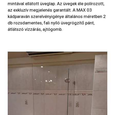
mintával ellátott üveglap. Az üvegek éle polírozott,
az exkluzív megjelenés garantált. A MAX 03
kádparaván szerelvényigénye általános méretben 2
db rozsdamentes, fali nyíló üvegrögzítő pánt,
átlátszó vízzárás, ajtógomb.