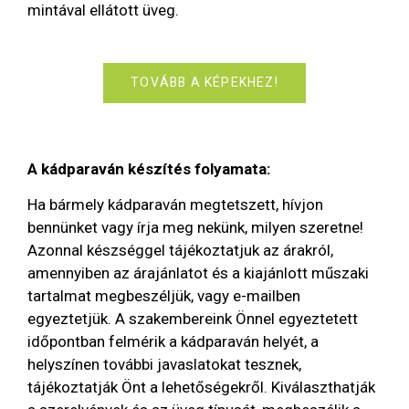
mintával ellátott üveg.
TOVÁBB A KÉPEKHEZ!
A kádparaván készítés folyamata:
Ha bármely kádparaván megtetszett, hívjon
bennünket vagy írja meg nekünk, milyen szeretne!
Azonnal készséggel tájékoztatjuk az árakról,
amennyiben az árajánlatot és a kiajánlott műszaki
tartalmat megbeszéljük, vagy e-mailben
egyeztetjük. A szakembereink Önnel egyeztetett
időpontban felmérik a kádparaván helyét, a
helyszínen további javaslatokat tesznek,
tájékoztatják Önt a lehetőségekről. Kiválaszthatják