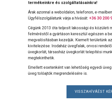
termékeinkre és szolgáltatásainkra!
Árak azonnal a weboldalon, telefonon, e-mailbe
Ügyfélszolgálatunk várja a hívását:
+36 30 200 
Cégünk 2013 óta teljesít lakossági és közületi
felméréstől a gyártáson keresztül egészen a beé
megvalósításban kezeljük. Kiemelt területünk az
kivitelezése. Irodaház üvegfalak, orvosi rendelő
üvegkorlát, társasház üvegkorlát telepítési munk
megtekinthetik.
Emellett esetenként van lehetőség egyedi üveg 
üveg tolóajtók megrendelésére is.
VISSZAHÍVÁÉST KÉ