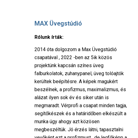
MAX Üvegstúdió
Rólunk írták:
2014 óta dolgozom a Max Üvegstúdió
csapatával , 2022 -ben az 5ik közös
projektünk kapcsán színes üveg
falburkolatok, zuhanypanel, üveg tolóajtók
kerültek beépítésre. A képek magukért
beszélnek, a profizmus, maximalizmus, és
alázat ilyen sok év és siker után is
megmaradt. Vérprofi a csapat minden tagja,
segítőkészek és a határidőben elkészült a
munka úgy ahogy azt közösen
megbeszéltük. Jó érzés látni, tapasztalni
vevőként ezt a profizmust , de legfőképp a