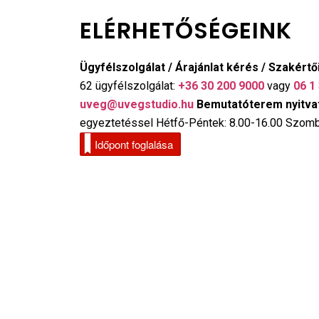
ELÉRHETŐSÉGEINK
Ügyfélszolgálat / Árajánlat kérés / Szakértő
62 ügyfélszolgálat:
+36 30 200 9000
vagy
06 1
uveg@uvegstudio.hu
Bemutatóterem nyitvat
egyeztetéssel Hétfő-Péntek: 8.00-16.00 Szomb
Időpont foglalása