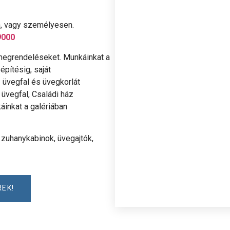
n, vagy személyesen.
9000
 megrendeléseket. Munkáinkat a
pítésig, saját
 üvegfal és üvegkorlát
 üvegfal, Családi ház
áinkat a galériában
zuhanykabinok, üvegajtók,
REK!