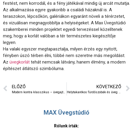
festést, nem korrodál, és a fény játékával mindig új arcát mutatja.
Az alkalmazása egyre gyakoribb a családi házaknál is. A
teraszokon, lépcsőkön, galériákon egyaránt növeli a térérzetet,
és vizuálisan megnagyobbítja a helyiségeket. A Max Üvegstúdió
szakemberei minden projektet egyedi tervezéssel közelítenek
meg, hogy a korlát valóban a tér természetes kiegészítője
legyen.
Ha valaki egyszer megtapasztalja, milyen érzés egy nyitott,
fényben úszó térben élni, többé nem szeretne más megoldást.
Az
üvegkorlát
tehát nemcsak látvány, hanem élmény, a modern
építészet átlátszó szimbóluma.
ELŐZŐ
KÖVETKEZŐ
Modern kontra klasszikus – üvegajtó kerettel vagy keret nélkül
Helytakarékos fürdőszobák és üveg zuhanykabin – sarokkabinok és tolóajtós megoldások
MAX Üvegstúdió
Rólunk írták: