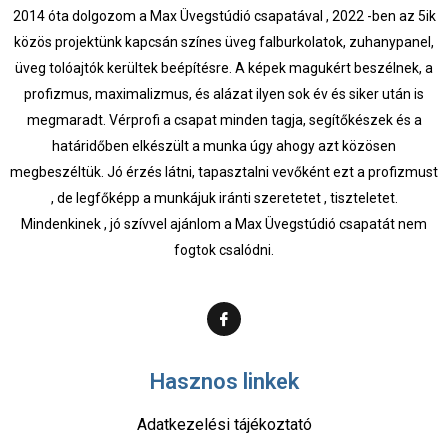
2014 óta dolgozom a Max Üvegstúdió csapatával , 2022 -ben az 5ik
közös projektünk kapcsán színes üveg falburkolatok, zuhanypanel,
üveg tolóajtók kerültek beépítésre. A képek magukért beszélnek, a
profizmus, maximalizmus, és alázat ilyen sok év és siker után is
megmaradt. Vérprofi a csapat minden tagja, segítőkészek és a
határidőben elkészült a munka úgy ahogy azt közösen
megbeszéltük. Jó érzés látni, tapasztalni vevőként ezt a profizmust
, de legfőképp a munkájuk iránti szeretetet , tiszteletet.
Mindenkinek , jó szívvel ajánlom a Max Üvegstúdió csapatát nem
fogtok csalódni.
Hasznos linkek
Adatkezelési tájékoztató