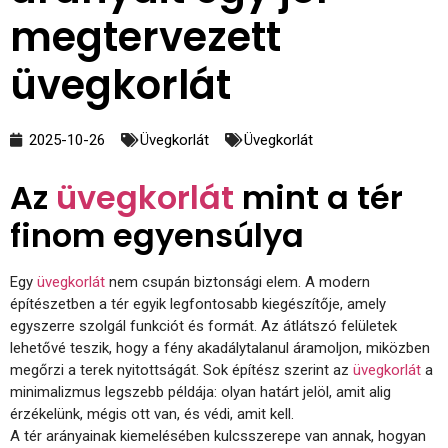
megtervezett
üvegkorlát
2025-10-26
Üvegkorlát
Üvegkorlát
Az
üvegkorlát
mint a tér
finom egyensúlya
Egy
üvegkorlát
nem csupán biztonsági elem. A modern
építészetben a tér egyik legfontosabb kiegészítője, amely
egyszerre szolgál funkciót és formát. Az átlátszó felületek
lehetővé teszik, hogy a fény akadálytalanul áramoljon, miközben
megőrzi a terek nyitottságát. Sok építész szerint az
üvegkorlát
a
minimalizmus legszebb példája: olyan határt jelöl, amit alig
érzékelünk, mégis ott van, és védi, amit kell.
A tér arányainak kiemelésében kulcsszerepe van annak, hogyan