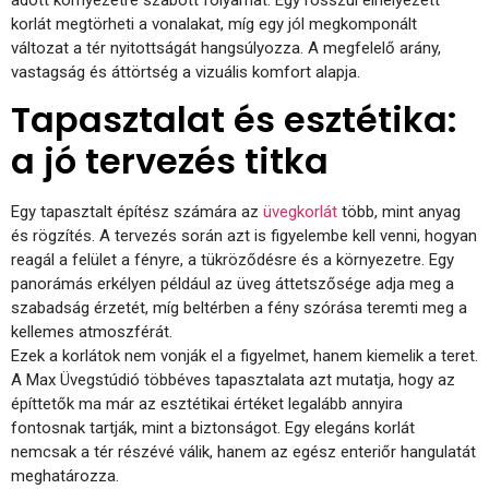
korlát megtörheti a vonalakat, míg egy jól megkomponált
változat a tér nyitottságát hangsúlyozza. A megfelelő arány,
vastagság és áttörtség a vizuális komfort alapja.
Tapasztalat és esztétika:
a jó tervezés titka
Egy tapasztalt építész számára az
üvegkorlát
több, mint anyag
és rögzítés. A tervezés során azt is figyelembe kell venni, hogyan
reagál a felület a fényre, a tükröződésre és a környezetre. Egy
panorámás erkélyen például az üveg áttetszősége adja meg a
szabadság érzetét, míg beltérben a fény szórása teremti meg a
kellemes atmoszférát.
Ezek a korlátok nem vonják el a figyelmet, hanem kiemelik a teret.
A Max Üvegstúdió többéves tapasztalata azt mutatja, hogy az
építtetők ma már az esztétikai értéket legalább annyira
fontosnak tartják, mint a biztonságot. Egy elegáns korlát
nemcsak a tér részévé válik, hanem az egész enteriőr hangulatát
meghatározza.