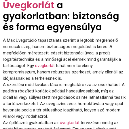
Üvegkorlát
a
gyakorlatban: biztonság
és forma egyensúlya
A Max Üvegstúdió tapasztalata szerint a legtöbb megrendelő
nemcsak szép, hanem biztonságos megoldást is keres. A
megfelelően méretezett, edzett biztonsági üveg, a precíz
rögzítéstechnika és a minőségi acél elemek mind garantálják a
tartósságot. Egy
üvegkorlát
tehát nem törékeny
kompromisszum, hanem robusztus szerkezet, amely ellenáll az
időjárásnak és a terhelésnek is.
A szerelési mód kiválasztása is meghatározza az összhatást. A
padlóra rögzített korlátok például hangsúlyosabbak, míg az
oldalfali vagy süllyesztett megoldások szinte láthatatlanná teszik
a tartószerkezetet. Az üveg színezése, homokfúvása vagy opál
bevonata pedig a tér stílusához igazítható, legyen szó modern
villáról vagy irodaházról.
Az építészeti gyakorlatban az
üvegkorlát
tervezése mindig az
adott környezetre szabott folyamat. Egy rosszul elhelyezett