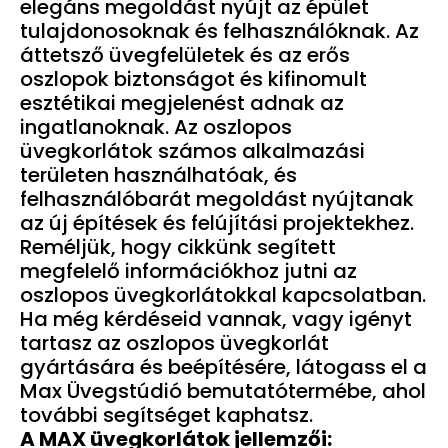
elegáns megoldást nyújt az épület
tulajdonosoknak és felhasználóknak. Az
áttetsző üvegfelületek és az erős
oszlopok biztonságot és kifinomult
esztétikai megjelenést adnak az
ingatlanoknak. Az oszlopos
üvegkorlátok számos alkalmazási
területen használhatóak, és
felhasználóbarát megoldást nyújtanak
az új építések és felújítási projektekhez.
Reméljük, hogy cikkünk segített
megfelelő információkhoz jutni az
oszlopos üvegkorlátokkal kapcsolatban.
Ha még kérdéseid vannak, vagy igényt
tartasz az oszlopos üvegkorlát
gyártására és beépítésére, látogass el a
Max Üvegstúdió bemutatótermébe, ahol
további segítséget kaphatsz.
A MAX üvegkorlátok jellemzői: