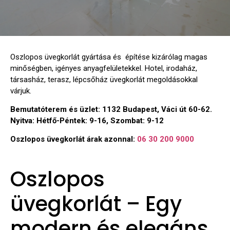
Oszlopos üvegkorlát gyártása és építése kizárólag magas
minőségben, igényes anyagfelületekkel. Hotel, irodaház,
társasház, terasz, lépcsőház üvegkorlát megoldásokkal
várjuk.
Bemutatóterem és üzlet: 1132 Budapest, Váci út 60-62.
Nyitva: Hétfő-Péntek: 9-16, Szombat: 9-12
Oszlopos üvegkorlát árak azonnal:
06 30 200 9000
Oszlopos
üvegkorlát – Egy
modern és elegáns