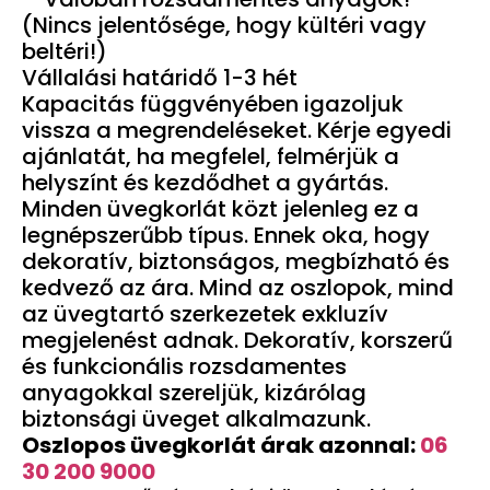
(Nincs jelentősége, hogy kültéri vagy
beltéri!)
Vállalási határidő 1-3 hét
Kapacitás függvényében igazoljuk
vissza a megrendeléseket. Kérje egyedi
ajánlatát, ha megfelel, felmérjük a
helyszínt és kezdődhet a gyártás.
Minden üvegkorlát közt jelenleg ez a
legnépszerűbb típus. Ennek oka, hogy
dekoratív, biztonságos, megbízható és
kedvező az ára. Mind az oszlopok, mind
az üvegtartó szerkezetek exkluzív
megjelenést adnak. Dekoratív, korszerű
és funkcionális rozsdamentes
anyagokkal szereljük, kizárólag
biztonsági üveget alkalmazunk.
Oszlopos üvegkorlát árak azonnal:
06
30 200 9000