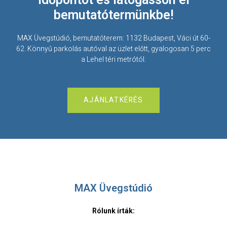
bemutatótermünkbe!
MAX Üvegstúdió, bemutatóterem: 1132 Budapest, Váci út 60-
62. Könnyű parkolás autóval az üzlet előtt, gyalogosan 5 perc
a Lehel téri metrótól.
AJÁNLATKÉRÉS
MAX Üvegstúdió
Rólunk írták: