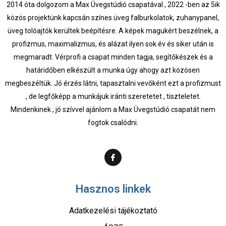
2014 óta dolgozom a Max Üvegstúdió csapatával , 2022 -ben az 5ik
közös projektünk kapcsán színes üveg falburkolatok, zuhanypanel,
üveg tolóajtók kerültek beépítésre. A képek magukért beszélnek, a
profizmus, maximalizmus, és alázat ilyen sok év és siker után is
megmaradt. Vérprofi a csapat minden tagja, segítőkészek és a
határidőben elkészült a munka úgy ahogy azt közösen
megbeszéltük. Jó érzés látni, tapasztalni vevőként ezt a profizmust
, de legfőképp a munkájuk iránti szeretetet , tiszteletet.
Mindenkinek , jó szívvel ajánlom a Max Üvegstúdió csapatát nem
fogtok csalódni.
Hasznos linkek
Adatkezelési tájékoztató