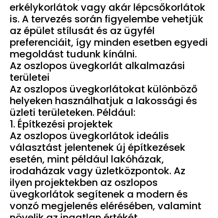
erkélykorlátok vagy akár lépcsőkorlátok
is. A tervezés során figyelembe vehetjük
az épület stílusát és az ügyfél
preferenciáit, így minden esetben egyedi
megoldást tudunk kínálni.
Az oszlopos üvegkorlát alkalmazási
területei
Az oszlopos üvegkorlátokat különböző
helyeken használhatjuk a lakossági és
üzleti területeken. Például:
1. Építkezési projektek
Az oszlopos üvegkorlátok ideális
választást jelentenek új építkezések
esetén, mint például lakóházak,
irodaházak vagy üzletközpontok. Az
ilyen projektekben az oszlopos
üvegkorlátok segítenek a modern és
vonzó megjelenés elérésében, valamint
növelik az ingatlan értékét.