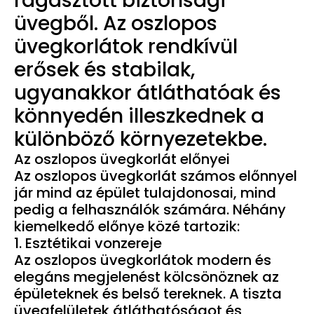
ragasztott biztonsági
üvegből. Az oszlopos
üvegkorlátok rendkívül
erősek és stabilak,
ugyanakkor átláthatóak és
könnyedén illeszkednek a
különböző környezetekbe.
Az oszlopos üvegkorlát előnyei
Az oszlopos üvegkorlát számos előnnyel
jár mind az épület tulajdonosai, mind
pedig a felhasználók számára. Néhány
kiemelkedő előnye közé tartozik:
1. Esztétikai vonzereje
Az oszlopos üvegkorlátok modern és
elegáns megjelenést kölcsönöznek az
épületeknek és belső tereknek. A tiszta
üvegfelületek átláthatóságot és