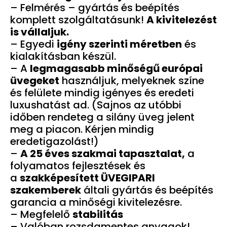
– Felmérés – gyártás és beépítés
komplett szolgáltatásunk!
A kivitelezést
is vállaljuk.
– Egyedi
igény szerinti méretben
és
kialakításban készül.
– A
legmagasabb minőségű európai
üvegeket
használjuk, melyeknek színe
és felülete mindig igényes és eredeti
luxushatást ad. (Sajnos az utóbbi
időben rendeteg a silány üveg jelent
meg a piacon. Kérjen mindig
eredetigazolást!)
–
A 25 éves szakmai tapasztalat,
a
folyamatos fejlesztések és
a
szakképesített ÜVEGIPARI
szakemberek
általi gyártás és beépítés
garancia a minőségi kivitelezésre.
– Megfelelő
stabilitás
– Valóban rozsdamentes anyagok!