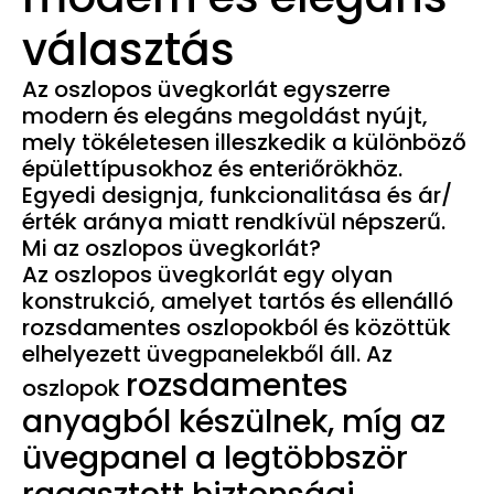
választás
Az oszlopos üvegkorlát egyszerre
modern és elegáns megoldást nyújt,
mely tökéletesen illeszkedik a különböző
épülettípusokhoz és enteriőrökhöz.
Egyedi designja, funkcionalitása és ár/
érték aránya miatt rendkívül népszerű.
Mi az oszlopos üvegkorlát?
Az oszlopos üvegkorlát egy olyan
konstrukció, amelyet tartós és ellenálló
rozsdamentes oszlopokból és közöttük
elhelyezett üvegpanelekből áll. Az
rozsdamentes
oszlopok
anyagból készülnek, míg az
üvegpanel a legtöbbször