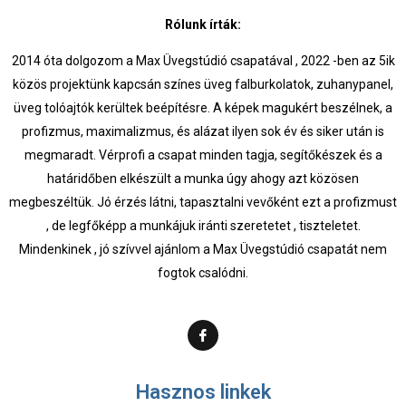
Rólunk írták:
2014 óta dolgozom a Max Üvegstúdió csapatával , 2022 -ben az 5ik
közös projektünk kapcsán színes üveg falburkolatok, zuhanypanel,
üveg tolóajtók kerültek beépítésre. A képek magukért beszélnek, a
profizmus, maximalizmus, és alázat ilyen sok év és siker után is
megmaradt. Vérprofi a csapat minden tagja, segítőkészek és a
határidőben elkészült a munka úgy ahogy azt közösen
megbeszéltük. Jó érzés látni, tapasztalni vevőként ezt a profizmust
, de legfőképp a munkájuk iránti szeretetet , tiszteletet.
Mindenkinek , jó szívvel ajánlom a Max Üvegstúdió csapatát nem
fogtok csalódni.
Hasznos linkek