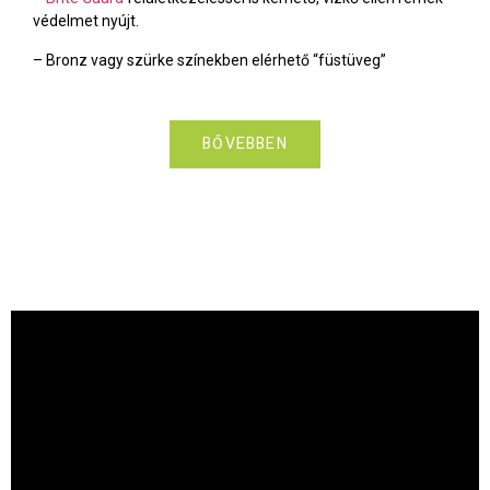
védelmet nyújt.
– Bronz vagy szürke színekben elérhető “füstüveg”
BŐVEBBEN