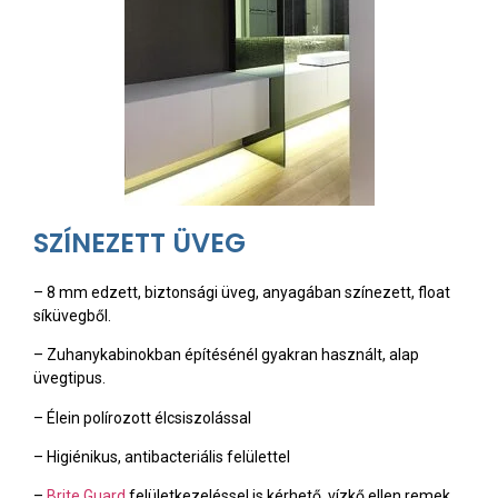
SZÍNEZETT ÜVEG
– 8 mm edzett, biztonsági üveg, anyagában színezett, float
síküvegből.
– Zuhanykabinokban építésénél gyakran használt, alap
üvegtipus.
– Élein polírozott élcsiszolással
– Higiénikus, antibacteriális felülettel
–
Brite Guard
felületkezeléssel is kérhető, vízkő ellen remek