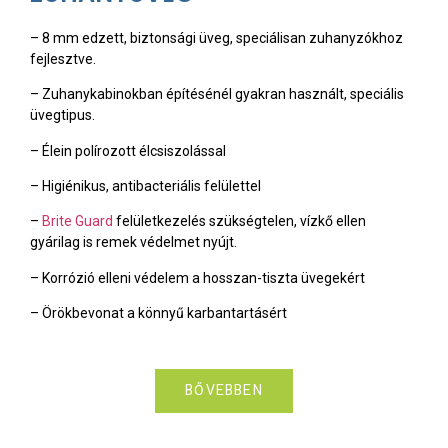
– 8 mm edzett, biztonsági üveg, speciálisan zuhanyzókhoz
fejlesztve.
– Zuhanykabinokban építésénél gyakran használt, speciális
üvegtipus.
– Élein polírozott élcsiszolással
– Higiénikus, antibacteriális felülettel
–
Brite Guard
felületkezelés szükségtelen, vízkő ellen
gyárilag is remek védelmet nyújt.
– Korrózió elleni védelem a hosszan-tiszta üvegekért
– Örökbevonat a könnyű karbantartásért
BŐVEBBEN