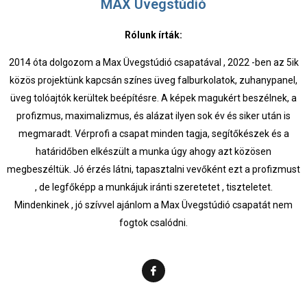
MAX Üvegstúdió
Rólunk írták:
2014 óta dolgozom a Max Üvegstúdió csapatával , 2022 -ben az 5ik
közös projektünk kapcsán színes üveg falburkolatok, zuhanypanel,
üveg tolóajtók kerültek beépítésre. A képek magukért beszélnek, a
profizmus, maximalizmus, és alázat ilyen sok év és siker után is
megmaradt. Vérprofi a csapat minden tagja, segítőkészek és a
határidőben elkészült a munka úgy ahogy azt közösen
megbeszéltük. Jó érzés látni, tapasztalni vevőként ezt a profizmust
, de legfőképp a munkájuk iránti szeretetet , tiszteletet.
Mindenkinek , jó szívvel ajánlom a Max Üvegstúdió csapatát nem
fogtok csalódni.