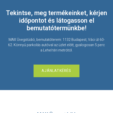
Tekintse, meg termékeinket, kérjen
időpontot és látogasson el
bemutatótermünkbe!
MAX Üvegstúdió, bemutatóterem: 1132 Budapest, Váci út 60-
62. Könnyű parkolás autóval az üzlet előtt, gyalogosan 5 perc
a Lehel téri metrótól.
AJÁNLATKÉRÉS