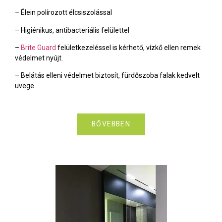
– Élein polírozott élcsiszolással
– Higiénikus, antibacteriális felülettel
–
Brite Guard
felületkezeléssel is kérhető, vízkő ellen remek
védelmet nyújt.
– Belátás elleni védelmet biztosít, fürdőszoba falak kedvelt
üvege
BŐVEBBEN