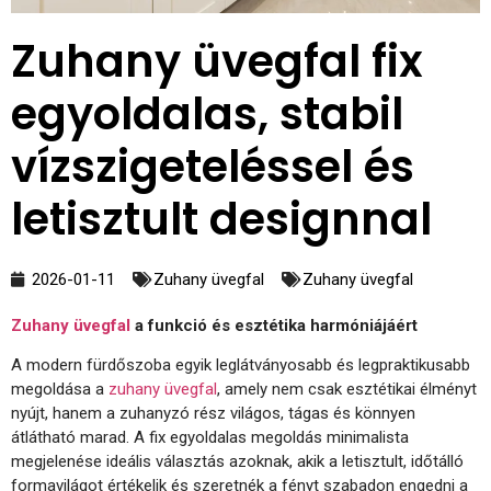
Zuhany üvegfal fix
egyoldalas, stabil
vízszigeteléssel és
letisztult designnal
2026-01-11
Zuhany üvegfal
Zuhany üvegfal
Zuhany üvegfal
a funkció és esztétika harmóniájáért
A modern fürdőszoba egyik leglátványosabb és legpraktikusabb
megoldása a
zuhany üvegfal
, amely nem csak esztétikai élményt
nyújt, hanem a zuhanyzó rész világos, tágas és könnyen
átlátható marad. A fix egyoldalas megoldás minimalista
megjelenése ideális választás azoknak, akik a letisztult, időtálló
formavilágot értékelik és szeretnék a fényt szabadon engedni a