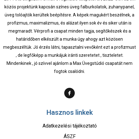
közös projektünk kapcsán színes üveg falburkolatok, zuhanypanel,
üveg tolóajtók kerültek beépítésre. A képek magukért beszélnek, a
profizmus, maximalizmus, és alázat ilyen sok év és siker után is
megmaradt. Vérprofi a csapat minden tagja, segítőkészek és a
határidőben elkészült a munka úgy ahogy azt közösen
megbeszéltük. Jó érzés látni, tapasztalni vevőként ezt a profizmust
, de legfőképp a munkájuk iránti szeretetet , tiszteletet.
Mindenkinek , jó szívvel ajánlom a Max Üvegstúdió csapatát nem
fogtok csalódni.
Hasznos linkek
Adatkezelési tájékoztató
ÁSZF