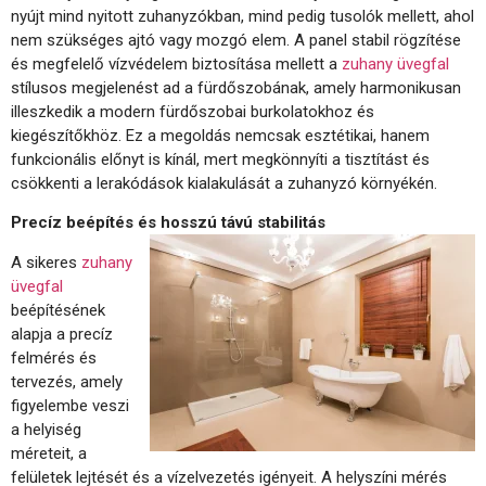
nyújt mind nyitott zuhanyzókban, mind pedig tusolók mellett, ahol
nem szükséges ajtó vagy mozgó elem. A panel stabil rögzítése
és megfelelő vízvédelem biztosítása mellett a
zuhany üvegfal
stílusos megjelenést ad a fürdőszobának, amely harmonikusan
illeszkedik a modern fürdőszobai burkolatokhoz és
kiegészítőkhöz. Ez a megoldás nemcsak esztétikai, hanem
funkcionális előnyt is kínál, mert megkönnyíti a tisztítást és
csökkenti a lerakódások kialakulását a zuhanyzó környékén.
Precíz beépítés és hosszú távú stabilitás
A sikeres
zuhany
üvegfal
beépítésének
alapja a precíz
felmérés és
tervezés, amely
figyelembe veszi
a helyiség
méreteit, a
felületek lejtését és a vízelvezetés igényeit. A helyszíni mérés