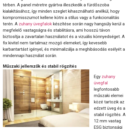
térben. A panel méretre gyártva illeszkedik a fürdőszoba
kialakításához, így minden szeglet kihasználható anélkül, hogy
kompromisszumot kellene kötni a stílus vagy a funkcionalitás
terén. A
zuhany üvegfalok
készítése során nagy hangsúly kerül a
megfelelő vastagságra és stabilitásra, ami hosszú távon
biztosítja a zavartalan használatot és a vizuális könnyedséget. A
fix kivitel nem tartalmaz mozgó elemeket, így kevesebb
karbantartást igényel, és minimalizálja a meghibásodás esélyét a
mindennapi használat során.
Műszaki jellemzők és stabil rögzítés
Egy
zuhany
üvegfal
legfontosabb
műszaki elemei
közé tartozik az
edzett üveg és a
stabil rögzítés. A
12 mm vastag
ESG biztonsági