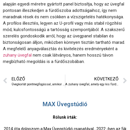
alapján egyedi méretre gyártott panel biztosítja, hogy az üvegfal
pontosan illeszkedjen a fürdőszoba adottságaihoz, így nem
maradnak rések és nem csökken a vízszigetelés hatékonysága.
A profilos illesztés, legyen az U-profil vagy más stabil rögzítési
mód, kulcsfontosságú a tartósság szempontjából. A szakszerű
szerelés gondoskodik arról, hogy az üvegpanel stabilan és
biztonságosan álljon, miközben könnyen tisztán tartható marad.
A megfelelő anyagválasztás és kivitelezés eredményeként a
zuhany üvegfal
nem csak látványos, hanem hosszú távon
megbízható megoldás is a fürdőszobában.
ELŐZŐ
KÖVETKEZŐ
Üvegkorlát pontmegfogással, amikor az üveg valóban lebeg
A zuhany üvegfal, amely egy kis fürdőszobát luxus wellness-térré változtatott
MAX Üvegstúdió
Rólunk írták:
2014 óta dolgozom a Max Üvegstúdió csapatával , 2022 -ben az 5ik