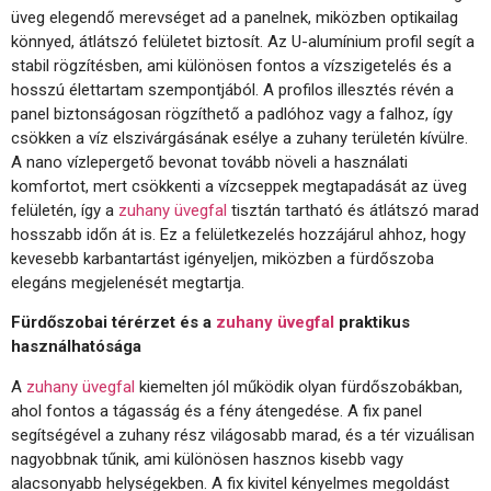
üveg elegendő merevséget ad a panelnek, miközben optikailag
könnyed, átlátszó felületet biztosít. Az U-alumínium profil segít a
stabil rögzítésben, ami különösen fontos a vízszigetelés és a
hosszú élettartam szempontjából. A profilos illesztés révén a
panel biztonságosan rögzíthető a padlóhoz vagy a falhoz, így
csökken a víz elszivárgásának esélye a zuhany területén kívülre.
A nano vízlepergető bevonat tovább növeli a használati
komfortot, mert csökkenti a vízcseppek megtapadását az üveg
felületén, így a
zuhany üvegfal
tisztán tartható és átlátszó marad
hosszabb időn át is. Ez a felületkezelés hozzájárul ahhoz, hogy
kevesebb karbantartást igényeljen, miközben a fürdőszoba
elegáns megjelenését megtartja.
Fürdőszobai térérzet és a
zuhany üvegfal
praktikus
használhatósága
A
zuhany üvegfal
kiemelten jól működik olyan fürdőszobákban,
ahol fontos a tágasság és a fény átengedése. A fix panel
segítségével a zuhany rész világosabb marad, és a tér vizuálisan
nagyobbnak tűnik, ami különösen hasznos kisebb vagy
alacsonyabb helységekben. A fix kivitel kényelmes megoldást