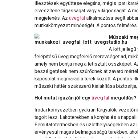
illesztések együttese elegáns, mégis ipari karak
elveszítené tágasságát vagy világosságát. A me
megjelenés. Az
üvegfal
alkalmazása segít abban 
munkakörnyezet minőségét. A pontos felmérés 
Műszaki meg
A loft jelleg
felépítésű üveg megfelelő merevséget ad, miközbe
amely nem bontja meg a letisztult összképet. Az
beszélgetések nem szűrődnek át zavaró mérté
kapcsolat megmarad a terek között. A pontos il
műszaki háttér szakszerű kialakítása biztosítj
Hol mutat igazán jól egy
üvegfal
megoldás?
Irodai környezetben gyakran tárgyalók, vezetői 
tagolt lesz. Lakóterekben a konyha és a nappal
Bemutatótermekben és üzlethelyiségekben az
érvényesül magas belmagasságú terekben, ahol a