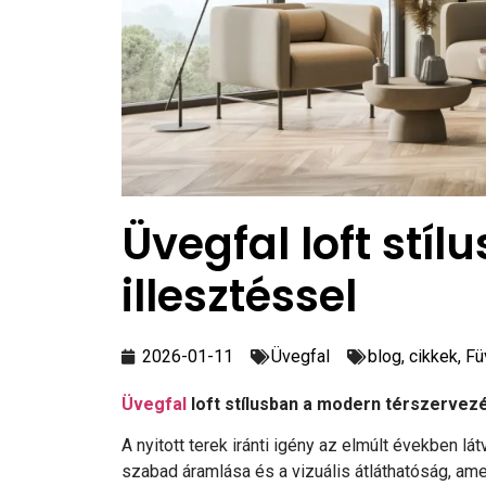
Üvegfal loft stíl
illesztéssel
2026-01-11
Üvegfal
blog
,
cikkek
,
Fü
Üvegfal
loft stílusban a modern térszervez
A nyitott terek iránti igény az elmúlt években l
szabad áramlása és a vizuális átláthatóság, am