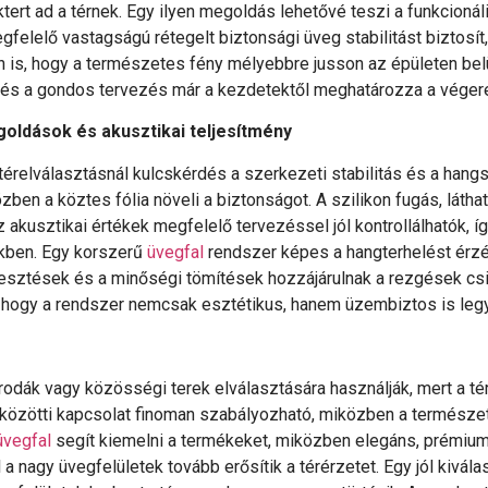
tert ad a térnek. Egy ilyen megoldás lehetővé teszi a funkcionáli
gfelelő vastagságú rétegelt biztonsági üveg stabilitást biztos
is, hogy a természetes fény mélyebbre jusson az épületen belül,
és a gondos tervezés már a kezdetektől meghatározza a végere
oldások és akusztikai teljesítmény
ű térelválasztásnál kulcskérdés a szerkezeti stabilitás és a h
n a köztes fólia növeli a biztonságot. A szilikon fugás, láthata
 akusztikai értékek megfelelő tervezéssel jól kontrollálhatók, í
kben. Egy korszerű
üvegfal
rendszer képes a hangterhelést érzé
lesztések és a minőségi tömítések hozzájárulnak a rezgések csil
a, hogy a rendszer nemcsak esztétikus, hanem üzembiztos is leg
irodák vagy közösségi terek elválasztására használják, mert a t
i közötti kapcsolat finoman szabályozható, miközben a természe
üvegfal
segít kiemelni a termékeket, miközben elegáns, prémium h
 nagy üvegfelületek tovább erősítik a térérzetet. Egy jól kivál