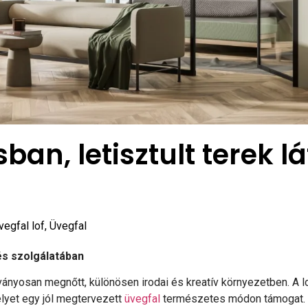
usban, letisztult terek 
vegfal lof
,
Üvegfal
és szolgálatában
átványosan megnőtt, különösen irodai és kreatív környezetben. A 
elyet egy jól megtervezett
üvegfal
természetes módon támogat. A 