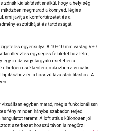
s zónák kialakítását anélkül, hogy a helyiség
ít, miközben megmarad a könnyed, légies
 ami javítja a komfortérzetet és a
dmény esztétikáját és tartósságát.
angszigetelés egyensúlya. A 10+10 mm vastag VSG
tlan illesztés egységes felületet hoz létre,
gy egy iroda vagy tárgyaló esetében a
kelhetően csökkenteni, miközben a vizuális
lapításához és a hosszú távú stabilitáshoz. A
yen.
ér vizuálisan egyben marad, mégis funkcionálisan
tes fény minden irányba szabadon terjed.
angulatot teremt. A loft stílus különösen jól
asztott szerkezet hosszú távon is megőrzi