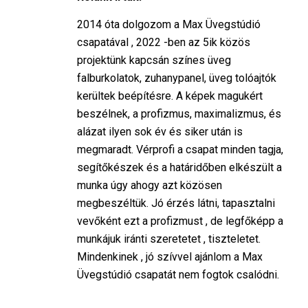
2014 óta dolgozom a Max Üvegstúdió
csapatával , 2022 -ben az 5ik közös
projektünk kapcsán színes üveg
falburkolatok, zuhanypanel, üveg tolóajtók
kerültek beépítésre. A képek magukért
beszélnek, a profizmus, maximalizmus, és
alázat ilyen sok év és siker után is
megmaradt. Vérprofi a csapat minden tagja,
segítőkészek és a határidőben elkészült a
munka úgy ahogy azt közösen
megbeszéltük. Jó érzés látni, tapasztalni
vevőként ezt a profizmust , de legfőképp a
munkájuk iránti szeretetet , tiszteletet.
Mindenkinek , jó szívvel ajánlom a Max
Üvegstúdió csapatát nem fogtok csalódni.