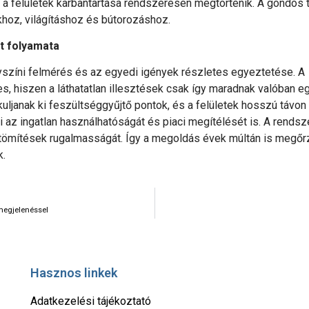
és a felületek karbantartása rendszeresen megtörténik. A gondos 
hoz, világításhoz és bútorozáshoz.
t folyamata
színi felmérés és az egyedi igények részletes egyeztetése. A
, hiszen a láthatatlan illesztések csak így maradnak valóban e
uljanak ki feszültséggyűjtő pontok, és a felületek hosszú távon
 az ingatlan használhatóságát és piaci megítélését is. A rendsz
 tömítések rugalmasságát. Így a megoldás évek múltán is megőr
k.
 megjelenéssel
Hasznos linkek
Adatkezelési tájékoztató