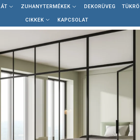
LÁT
ZUHANYTERMÉKEK
DEKORÜVEG
TÜKRÖ
CIKKEK
KAPCSOLAT