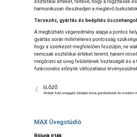
esztétikai értékét, feltéve, hogy a rögzítések 
harmonikusan illeszkedjen a meglévő burkolatok
Tervezés, gyártás és beépítés összehangol
A megbízható végeredmény alapja a pontos hely
gyártás során milliméteres pontosság szükséges
hogy a szerkezet megfelelően feszüljön, ne alak
nemcsak esztétikai értéket teremt, hanem növeli
megőrizni az üveg felületének tisztaságát és a
funkcionális előnyök változatlanul érvényesülne
ELŐZŐ
Sínben futó üvegajtó, tolóajtó sima gördüléssel és modern
MAX Üvegstúdió
Rólunk írták: