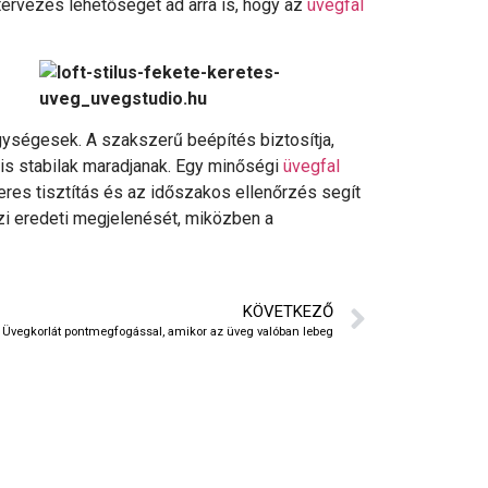
tervezés lehetőséget ad arra is, hogy az
üvegfal
gységesek. A szakszerű beépítés biztosítja,
 is stabilak maradjanak. Egy minőségi
üvegfal
eres tisztítás és az időszakos ellenőrzés segít
zi eredeti megjelenését, miközben a
KÖVETKEZŐ
Üvegkorlát pontmegfogással, amikor az üveg valóban lebeg