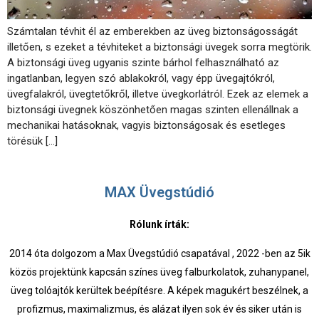
Számtalan tévhit él az emberekben az üveg biztonságosságát
illetően, s ezeket a tévhiteket a biztonsági üvegek sorra megtörik.
A biztonsági üveg ugyanis szinte bárhol felhasználható az
ingatlanban, legyen szó ablakokról, vagy épp üvegajtókról,
üvegfalakról, üvegtetőkről, illetve üvegkorlátról. Ezek az elemek a
biztonsági üvegnek köszönhetően magas szinten ellenállnak a
mechanikai hatásoknak, vagyis biztonságosak és esetleges
törésük […]
MAX Üvegstúdió
Rólunk írták:
2014 óta dolgozom a Max Üvegstúdió csapatával , 2022 -ben az 5ik
közös projektünk kapcsán színes üveg falburkolatok, zuhanypanel,
üveg tolóajtók kerültek beépítésre. A képek magukért beszélnek, a
profizmus, maximalizmus, és alázat ilyen sok év és siker után is