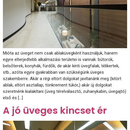
Mióta az üveget nem csak ablaküvegként használjuk, hanem
egyre elterjedtebb alkalmazási területei is vannak: bútorok,
belsőterek, konyhák, fürdők, de akár kinti üvegfalak, télikertek,
stb., azóta egyre gyakrabban van szükségünk üveges
szakemberre. Akár a régi eltört dolgokat javítanánk meg (kitört
ablak, eltört asztallap, tönkrement tükör,) akár új dolgokat
szeretnénk kialakítani (üveg térelválasztó, zuhanykabin, üvegajtó)
első és […]
A jó üveges kincset ér