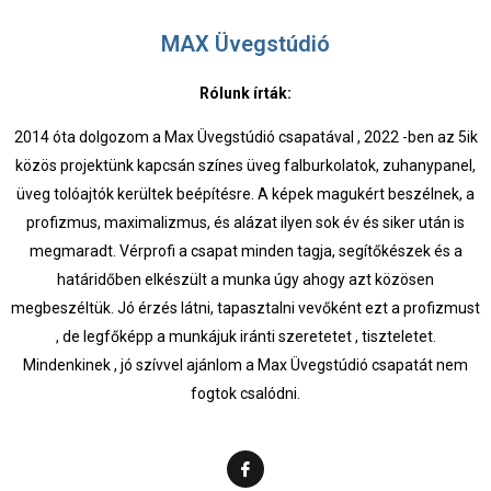
MAX Üvegstúdió
Rólunk írták:
2014 óta dolgozom a Max Üvegstúdió csapatával , 2022 -ben az 5ik
közös projektünk kapcsán színes üveg falburkolatok, zuhanypanel,
üveg tolóajtók kerültek beépítésre. A képek magukért beszélnek, a
profizmus, maximalizmus, és alázat ilyen sok év és siker után is
megmaradt. Vérprofi a csapat minden tagja, segítőkészek és a
határidőben elkészült a munka úgy ahogy azt közösen
megbeszéltük. Jó érzés látni, tapasztalni vevőként ezt a profizmust
, de legfőképp a munkájuk iránti szeretetet , tiszteletet.
Mindenkinek , jó szívvel ajánlom a Max Üvegstúdió csapatát nem
fogtok csalódni.