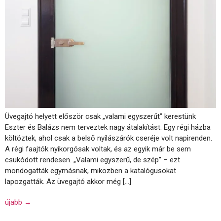
Üvegajtó helyett először csak „valami egyszerűt” kerestünk
Eszter és Balázs nem terveztek nagy átalakítást. Egy régi házba
költöztek, ahol csak a belső nyílászárók cseréje volt napirenden.
A régi faajtók nyikorgósak voltak, és az egyik már be sem
csukódott rendesen. „Valami egyszerű, de szép” – ezt
mondogatták egymásnak, miközben a katalógusokat
lapozgatták. Az üvegajtó akkor még […]
újabb
→