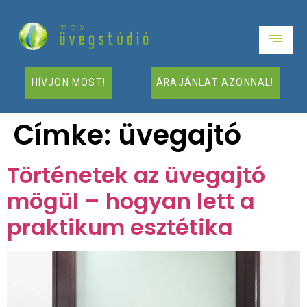
HÍVJON MOST!
ÁRAJÁNLAT AZONNAL!
Címke:
üvegajtó
Történetek az üvegajtó
mögül – hogyan lett a
praktikum esztétika