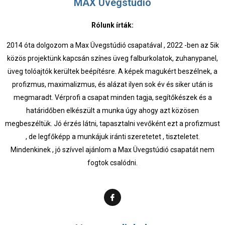
MAX Üvegstúdió
Rólunk írták:
2014 óta dolgozom a Max Üvegstúdió csapatával , 2022 -ben az 5ik
közös projektünk kapcsán színes üveg falburkolatok, zuhanypanel,
üveg tolóajtók kerültek beépítésre. A képek magukért beszélnek, a
profizmus, maximalizmus, és alázat ilyen sok év és siker után is
megmaradt. Vérprofi a csapat minden tagja, segítőkészek és a
határidőben elkészült a munka úgy ahogy azt közösen
megbeszéltük. Jó érzés látni, tapasztalni vevőként ezt a profizmust
, de legfőképp a munkájuk iránti szeretetet , tiszteletet.
Mindenkinek , jó szívvel ajánlom a Max Üvegstúdió csapatát nem
fogtok csalódni.