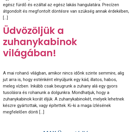
egész fürdő és ezáltal az egész lakás hangulatára. Precízen
átgondolt és megfontolt döntésre van szükség annak érdekében,
[…]
Üdvözöljük a
zuhanykabinok
világában!
A mai rohanó világban, amikor nincs időnk szinte semmire, alig
jut arra is, hogy esténként elnyúljunk egy kád, illatos, habos,
meleg vízben. Inkább csak beugrunk a zuhany alá egy gyors
tusolásra és rohanunk a dolgunkra. Mondhatjuk, hogy a
zuhanykabinok korát éljük. A zuhanykabinokét, melyek lehetnek
készre gyártottak, vagy építettek. Ki-ki a maga ízlésének
megfelelően dönti […]