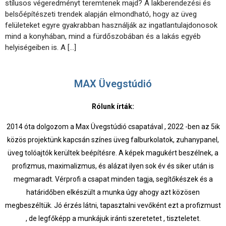
stílusos végeredményt teremtenek majd? A lakberendezési és
belsőépítészeti trendek alapján elmondható, hogy az üveg
felületeket egyre gyakrabban használják az ingatlantulajdonosok
mind a konyhában, mind a fürdőszobában és a lakás egyéb
helyiségeiben is. A […]
MAX Üvegstúdió
Rólunk írták:
2014 óta dolgozom a Max Üvegstúdió csapatával , 2022 -ben az 5ik
közös projektünk kapcsán színes üveg falburkolatok, zuhanypanel,
üveg tolóajtók kerültek beépítésre. A képek magukért beszélnek, a
profizmus, maximalizmus, és alázat ilyen sok év és siker után is
megmaradt. Vérprofi a csapat minden tagja, segítőkészek és a
határidőben elkészült a munka úgy ahogy azt közösen
megbeszéltük. Jó érzés látni, tapasztalni vevőként ezt a profizmust
, de legfőképp a munkájuk iránti szeretetet , tiszteletet.