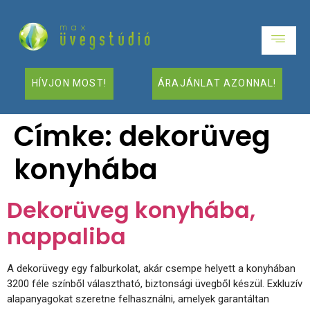
HÍVJON MOST!
ÁRAJÁNLAT AZONNAL!
Címke:
dekorüveg
konyhába
Dekorüveg konyhába,
nappaliba
A dekorüvegy egy falburkolat, akár csempe helyett a konyhában
3200 féle színből választható, biztonsági üvegből készül. Exkluzív
alapanyagokat szeretne felhasználni, amelyek garantáltan