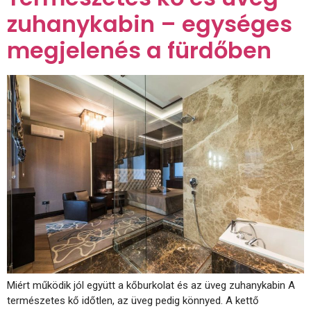
zuhanykabin – egységes
megjelenés a fürdőben
Miért működik jól együtt a kőburkolat és az üveg zuhanykabin A
természetes kő időtlen, az üveg pedig könnyed. A kettő