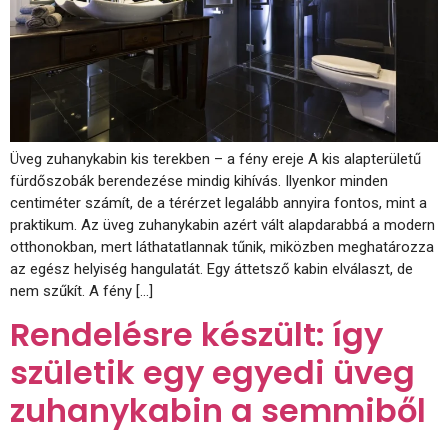
Üveg zuhanykabin kis terekben – a fény ereje A kis alapterületű
fürdőszobák berendezése mindig kihívás. Ilyenkor minden
centiméter számít, de a térérzet legalább annyira fontos, mint a
praktikum. Az üveg zuhanykabin azért vált alapdarabbá a modern
otthonokban, mert láthatatlannak tűnik, miközben meghatározza
az egész helyiség hangulatát. Egy áttetsző kabin elválaszt, de
nem szűkít. A fény […]
Rendelésre készült: így
születik egy egyedi üveg
zuhanykabin a semmiből