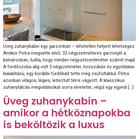
Üveg zuhanykabin egy garzonban – lehetetlen helyett lehetséges
Amikor Petra megvette első, 32 négyzetméteres garzonját a
belvárosban, tudta, hogy minden négyzetcentiméter számít majd.
A fürdőszoba alig volt 3 négyzetméter, hosszúkás és egyoldalas
kialakítású, egy korábbi fürdőkád tette még zsúfoltabbá. Petra
azonban világos, légies, letisztult térre vágyott. A klasszikus
zuhanytálcás megoldásokat sorra elvetette, végül egy egyedi […]
Üveg zuhanykabin –
amikor a hétköznapokba
is beköltözik a luxus