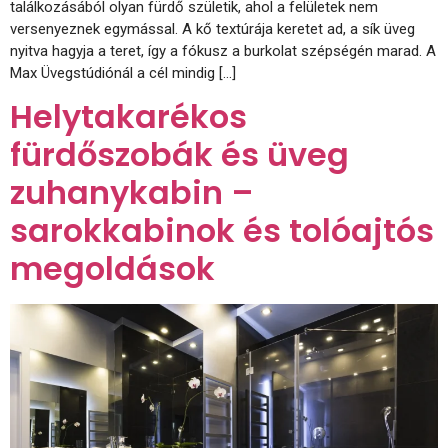
találkozásából olyan fürdő születik, ahol a felületek nem
versenyeznek egymással. A kő textúrája keretet ad, a sík üveg
nyitva hagyja a teret, így a fókusz a burkolat szépségén marad. A
Max Üvegstúdiónál a cél mindig […]
Helytakarékos
fürdőszobák és üveg
zuhanykabin –
sarokkabinok és tolóajtós
megoldások