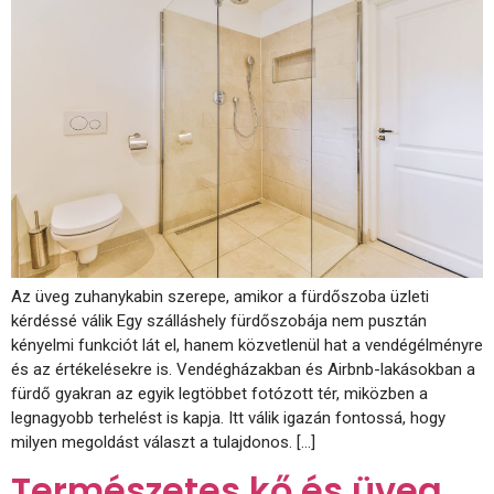
Az üveg zuhanykabin szerepe, amikor a fürdőszoba üzleti
kérdéssé válik Egy szálláshely fürdőszobája nem pusztán
kényelmi funkciót lát el, hanem közvetlenül hat a vendégélményre
és az értékelésekre is. Vendégházakban és Airbnb-lakásokban a
fürdő gyakran az egyik legtöbbet fotózott tér, miközben a
legnagyobb terhelést is kapja. Itt válik igazán fontossá, hogy
milyen megoldást választ a tulajdonos. […]
Természetes kő és üveg