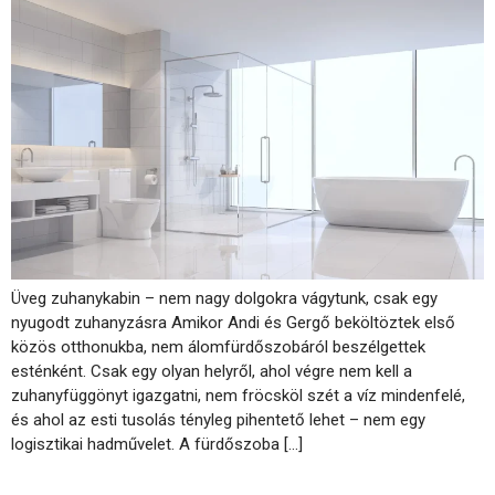
Üveg zuhanykabin – nem nagy dolgokra vágytunk, csak egy
nyugodt zuhanyzásra Amikor Andi és Gergő beköltöztek első
közös otthonukba, nem álomfürdőszobáról beszélgettek
esténként. Csak egy olyan helyről, ahol végre nem kell a
zuhanyfüggönyt igazgatni, nem fröcsköl szét a víz mindenfelé,
és ahol az esti tusolás tényleg pihentető lehet – nem egy
logisztikai hadművelet. A fürdőszoba […]