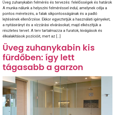
Üveg zuhanykabin felmérés és tervezés: felelősségek és határok
A munka nálunk a helyszíni felméréssel indul, amelynek célja a
pontos méretezés, a falak síkpontosságának és a padló
lejtésének ellenőrzése. Ekkor egyeztetjük a használati igényeket,
a nyitásirányt és a vízzárási elvárásokat, majd elkészítjük a
részletes tervet. A terv tartalmazza a furatok, kivágások és
élkialakítások pozícióit, mert az […]
Üveg zuhanykabin kis
fürdőben: így lett
tágasabb a garzon