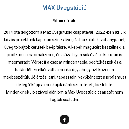
MAX Üvegstúdió
Rólunk írták:
2014 óta dolgozom a Max Üvegstúdió csapatával , 2022 -ben az 5ik
közös projektünk kapcsán színes üveg falburkolatok, zuhanypanel,
üveg tolóajtók kerültek beépítésre. A képek magukért beszélnek, a
profizmus, maximalizmus, és alázat ilyen sok év és siker után is
megmaradt. Vérprofi a csapat minden tagja, segítőkészek és a
határidőben elkészült a munka úgy ahogy azt közösen
megbeszéltük. Jó érzés látni, tapasztalni vevőként ezt a profizmust
, de legfőképp a munkájuk iránti szeretetet , tiszteletet.
Mindenkinek , jó szívvel ajánlom a Max Üvegstúdió csapatát nem
fogtok csalódni.