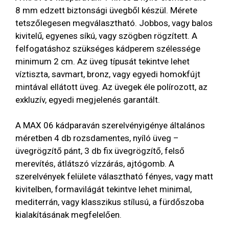
8 mm edzett biztonsági üvegből készül. Mérete
tetszőlegesen megválasztható. Jobbos, vagy balos
kivitelű, egyenes síkú, vagy szögben rögzített. A
felfogatáshoz szükséges kádperem szélessége
minimum 2 cm. Az üveg típusát tekintve lehet
víztiszta, savmart, bronz, vagy egyedi homokfújt
mintával ellátott üveg. Az üvegek éle polírozott, az
exkluzív, egyedi megjelenés garantált.
A MAX 06 kádparaván szerelvényigénye általános
méretben 4 db rozsdamentes, nyíló üveg –
üvegrögzítő pánt, 3 db fix üvegrögzítő, felső
merevítés, átlátszó vízzárás, ajtógomb. A
szerelvények felülete választható fényes, vagy matt
kivitelben, formavilágát tekintve lehet minimal,
mediterrán, vagy klasszikus stílusú, a fürdőszoba
kialakításának megfelelően.