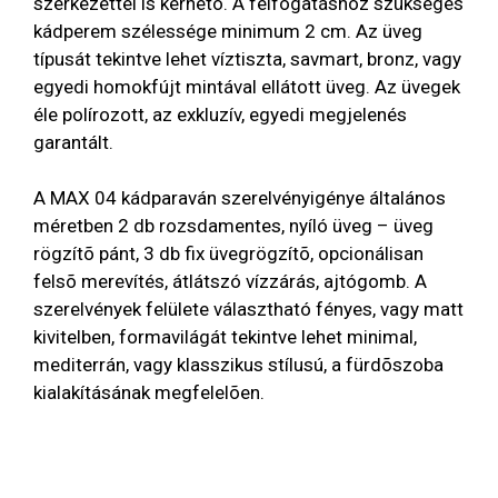
szerkezettel is kérhetõ. A felfogatáshoz szükséges
kádperem szélessége minimum 2 cm. Az üveg
típusát tekintve lehet víztiszta, savmart, bronz, vagy
egyedi homokfújt mintával ellátott üveg. Az üvegek
éle polírozott, az exkluzív, egyedi megjelenés
garantált.
A MAX 04 kádparaván szerelvényigénye általános
méretben 2 db rozsdamentes, nyíló üveg – üveg
rögzítõ pánt, 3 db fix üvegrögzítõ, opcionálisan
felsõ merevítés, átlátszó vízzárás, ajtógomb. A
szerelvények felülete választható fényes, vagy matt
kivitelben, formavilágát tekintve lehet minimal,
mediterrán, vagy klasszikus stílusú, a fürdõszoba
kialakításának megfelelõen.