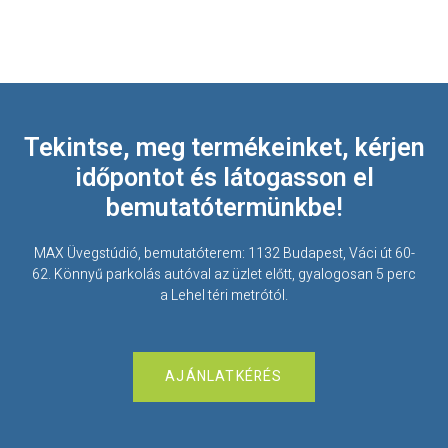
Tekintse, meg termékeinket, kérjen
időpontot és látogasson el
bemutatótermünkbe!
MAX Üvegstúdió, bemutatóterem: 1132 Budapest, Váci út 60-
62. Könnyű parkolás autóval az üzlet előtt, gyalogosan 5 perc
a Lehel téri metrótól.
AJÁNLATKÉRÉS