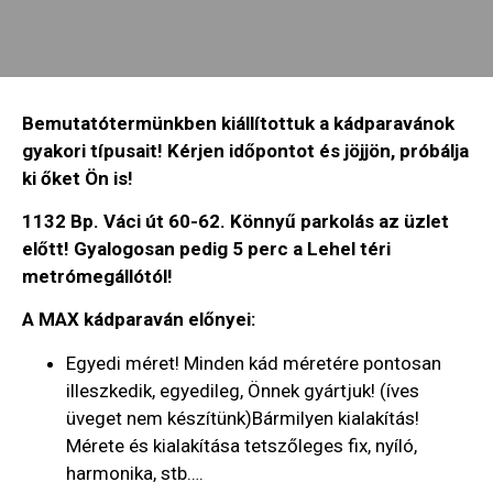
Bemutatótermünkben kiállítottuk a kádparavánok
gyakori típusait! Kérjen időpontot és jöjjön, próbálja
ki őket Ön is!
1132 Bp. Váci út 60-62. Könnyű parkolás az üzlet
előtt! Gyalogosan pedig 5 perc a Lehel téri
metrómegállótól!
A MAX kádparaván előnyei:
Egyedi méret! Minden kád méretére pontosan
illeszkedik, egyedileg, Önnek gyártjuk! (íves
üveget nem készítünk)Bármilyen kialakítás!
Mérete és kialakítása tetszőleges fix, nyíló,
harmonika, stb….