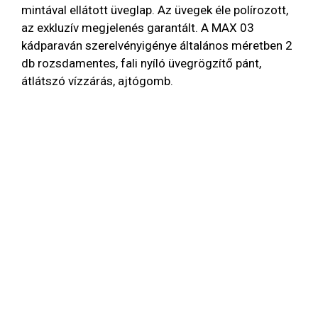
mintával ellátott üveglap. Az üvegek éle polírozott,
az exkluzív megjelenés garantált. A MAX 03
kádparaván szerelvényigénye általános méretben 2
db rozsdamentes, fali nyíló üvegrögzítő pánt,
átlátszó vízzárás, ajtógomb.