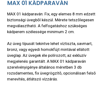
MAX 01 KÁDPARAVÁN
MAX 01 kádparaván: Fix, egy elemes 8 mm edzett
biztonsági üvegbõl készül. Mérete tetszõlegesen
megválasztható. A felfogatáshoz szükséges
kádperem szélessége minimum 2 cm.
Az üveg típusát tekintve lehet víztiszta, savmart,
bronz, vagy egyedi homokfújt mintával ellátott
üveglap. Az üvegek éle polírozott, az exkluzív
megjelenés garantált. A MAX 01 kádparaván
szerelvényigénye általános méretben 3 db
rozsdamentes, fix üvegrögzítõ, opcionálisan felsõ
merevítés, átlátszó vízzárás.