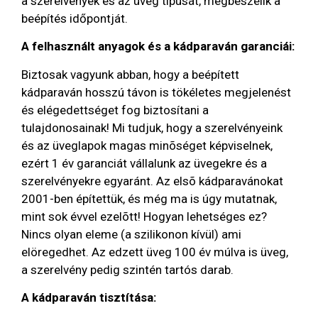
a szerelvények és az üveg típusát, megbeszélik a
beépítés időpontját.
A felhasznált anyagok és a kádparaván garanciái:
Biztosak vagyunk abban, hogy a beépített
kádparaván hosszú távon is tökéletes megjelenést
és elégedettséget fog biztosítani a
tulajdonosainak! Mi tudjuk, hogy a szerelvényeink
és az üveglapok magas minõséget képviselnek,
ezért 1 év garanciát vállalunk az üvegekre és a
szerelvényekre egyaránt. Az elsõ kádparavánokat
2001-ben építettük, és még ma is úgy mutatnak,
mint sok évvel ezelõtt! Hogyan lehetséges ez?
Nincs olyan eleme (a szilikonon kívül) ami
elöregedhet. Az edzett üveg 100 év múlva is üveg,
a szerelvény pedig szintén tartós darab.
A kádparaván tisztítása: