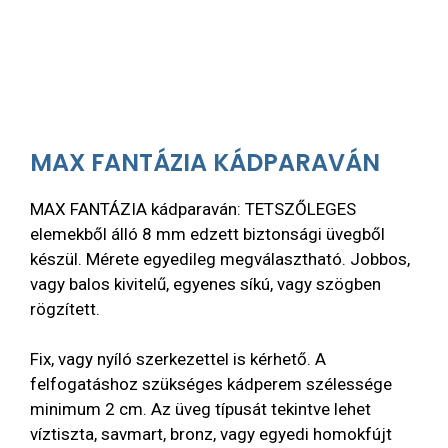
MAX FANTÁZIA KÁDPARAVÁN
MAX FANTÁZIA kádparaván: TETSZŐLEGES
elemekből álló 8 mm edzett biztonsági üvegből
készül. Mérete egyedileg megválasztható. Jobbos,
vagy balos kivitelű, egyenes síkú, vagy szögben
rögzített.
Fix, vagy nyíló szerkezettel is kérhető. A
felfogatáshoz szükséges kádperem szélessége
minimum 2 cm. Az üveg típusát tekintve lehet
víztiszta, savmart, bronz, vagy egyedi homokfújt