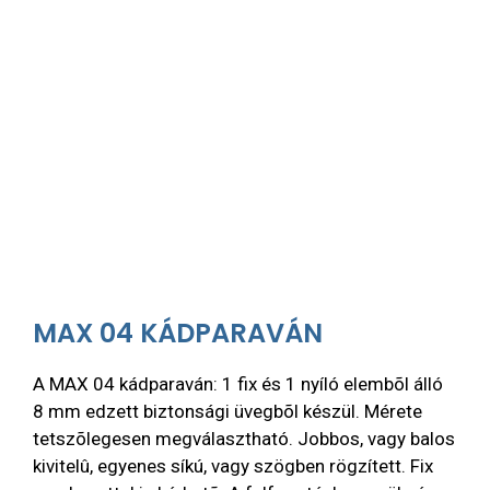
MAX 04 KÁDPARAVÁN
A MAX 04 kádparaván: 1 fix és 1 nyíló elembõl álló
8 mm edzett biztonsági üvegbõl készül. Mérete
tetszõlegesen megválasztható. Jobbos, vagy balos
kivitelû, egyenes síkú, vagy szögben rögzített. Fix