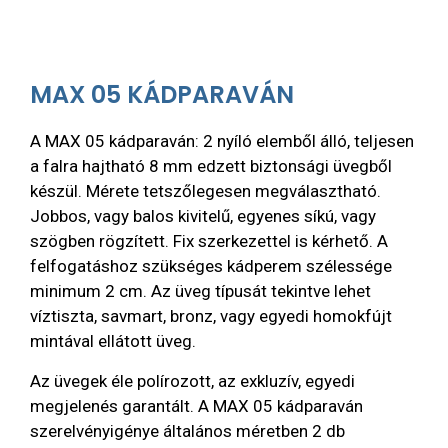
MAX 05 KÁDPARAVÁN
A MAX 05 kádparaván: 2 nyíló elemből álló, teljesen
a falra hajtható 8 mm edzett biztonsági üvegből
készül. Mérete tetszőlegesen megválasztható.
Jobbos, vagy balos kivitelű, egyenes síkú, vagy
szögben rögzített. Fix szerkezettel is kérhető. A
felfogatáshoz szükséges kádperem szélessége
minimum 2 cm. Az üveg típusát tekintve lehet
víztiszta, savmart, bronz, vagy egyedi homokfújt
mintával ellátott üveg.
Az üvegek éle polírozott, az exkluzív, egyedi
megjelenés garantált. A MAX 05 kádparaván
szerelvényigénye általános méretben 2 db