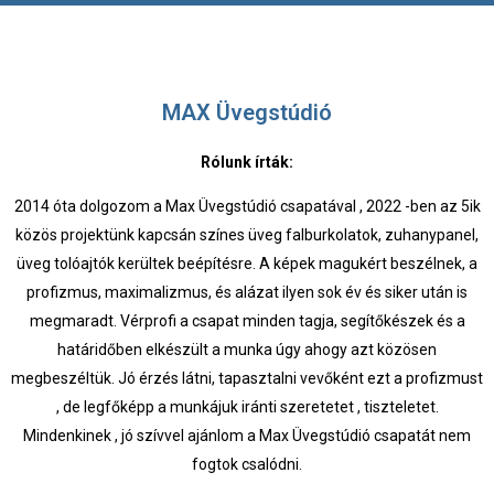
MAX Üvegstúdió
Rólunk írták:
2014 óta dolgozom a Max Üvegstúdió csapatával , 2022 -ben az 5ik
közös projektünk kapcsán színes üveg falburkolatok, zuhanypanel,
üveg tolóajtók kerültek beépítésre. A képek magukért beszélnek, a
profizmus, maximalizmus, és alázat ilyen sok év és siker után is
megmaradt. Vérprofi a csapat minden tagja, segítőkészek és a
határidőben elkészült a munka úgy ahogy azt közösen
megbeszéltük. Jó érzés látni, tapasztalni vevőként ezt a profizmust
, de legfőképp a munkájuk iránti szeretetet , tiszteletet.
Mindenkinek , jó szívvel ajánlom a Max Üvegstúdió csapatát nem
fogtok csalódni.