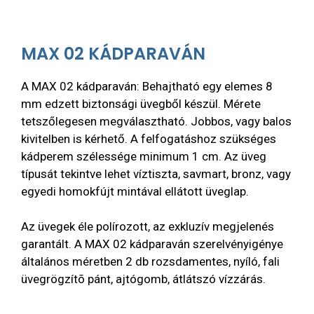
MAX 02 KÁDPARAVÁN
A MAX 02 kádparaván: Behajtható egy elemes 8
mm edzett biztonsági üvegből készül. Mérete
tetszőlegesen megválasztható. Jobbos, vagy balos
kivitelben is kérhető. A felfogatáshoz szükséges
kádperem szélessége minimum 1 cm. Az üveg
típusát tekintve lehet víztiszta, savmart, bronz, vagy
egyedi homokfújt mintával ellátott üveglap.
Az üvegek éle polírozott, az exkluzív megjelenés
garantált. A MAX 02 kádparaván szerelvényigénye
általános méretben 2 db rozsdamentes, nyíló, fali
üvegrögzítõ pánt, ajtógomb, átlátszó vízzárás.