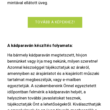
mintával ellátott üveg.
TOVÁBB A KÉPEKHEZ!
A kádparaván készítés folyamata:
Ha bármely kádparaván megtetszett, hívjon
bennünket vagy írja meg nekünk, milyen szeretne!
Azonnal készséggel tájékoztatjuk az árakról,
amennyiben az árajánlatot és a kiajánlott műszaki
tartalmat megbeszéljük, vagy e-mailben
egyeztetjük. A szakembereink Önnel egyeztetett
időpontban felmérik a kádparaván helyét, a
helyszínen további javaslatokat tesznek,
tájékoztatják Önt a lehetőségekről. Kiválaszthatják